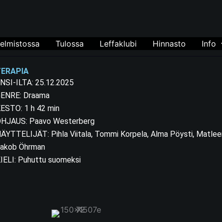
elmistossa
Tulossa
Leffaklubi
Hinnasto
Info
TERAPIA
NSI-ILTA: 25.12.2025
ENRE: Draama
ESTO: 1 h 42 min
HJAUS: Paavo Westerberg
ÄYTTELIJÄT: Pihla Viitala, Tommi Korpela, Alma Pöysti, Matleen
akob Öhrman
IELI: Puhuttu suomeksi