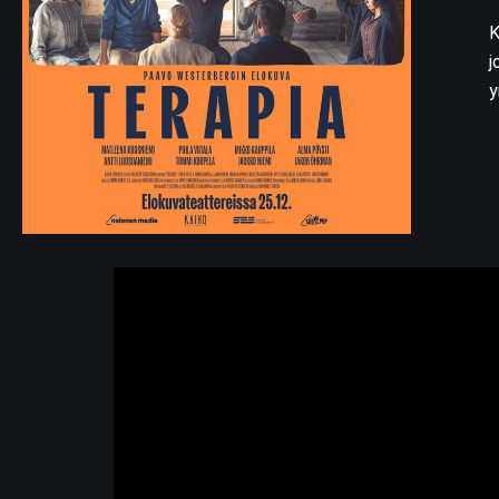
K
j
y