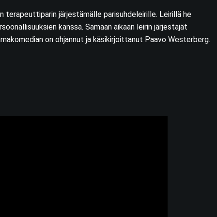
erapeuttiparin järjestämälle parisuhdeleirille. Leirillä he
soonallisuuksien kanssa. Samaan aikaan leirin järjestäjät
aamakomedian on ohjannut ja käsikirjoittanut Paavo Westerberg.