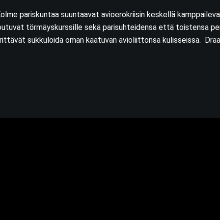
olme pariskuntaa suuntaavat avioerokriisin keskellä kamppailevan t
outuvat törmäyskurssille sekä parisuhteidensa että toistensa per
rittävät sukkuloida oman kaatuvan avioliittonsa kulisseissa. Dr