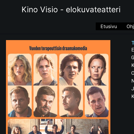
Siirry
Kino Visio - elokuvateatteri
sisältöön
Etusivu
Ohj
E
G
K
O
N
J
K