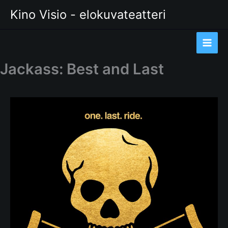
Siirry
Kino Visio - elokuvateatteri
sisältöön
Jackass: Best and Last