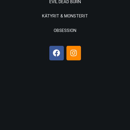
EVIL DEAD BURN
KÄTYRIT & MONSTERIT
OBSESSION
F
I
a
n
c
s
e
t
b
a
o
g
o
r
k
a
m