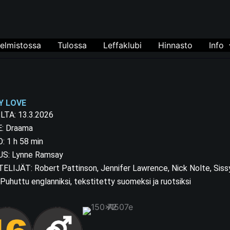
elmistossa
Tulossa
Leffaklubi
Hinnasto
Info
Y LOVE
ILTA: 13.3.2026
: Draama
: 1 h 58 min
S: Lynne Ramsay
ELIJÄT: Robert Pattinson, Jennifer Lawrence, Nick Nolte, Sis
 Puhuttu englanniksi, tekstitetty suomeksi ja ruotsiksi