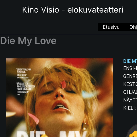
Siirry
Kino Visio - elokuvateatteri
sisältöön
Etusivu
Ohj
Die My Love
DIE M
ENSI-
GENRE
KESTO
OHJAU
NÄYTT
KIELI: