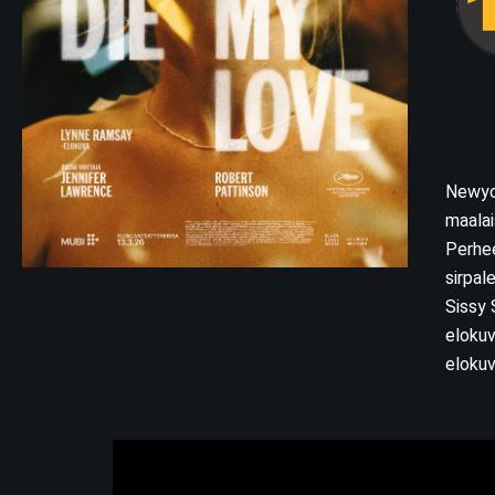
Newyor
maalai
Perhee
sirpal
Sissy 
elokuv
elokuv