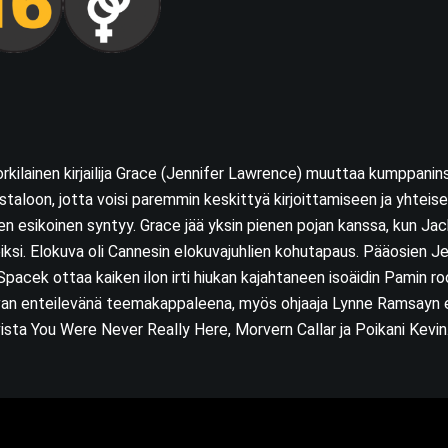
kilainen kirjailija Grace (Jennifer Lawrence) muuttaa kumppanin
staloon, jotta voisi paremmin keskittyä kirjoittamiseen ja yhteis
n esikoinen syntyy. Grace jää yksin pienen pojan kanssa, kun J
eiksi. Elokuva oli Cannesin elokuvajuhlien kohutapaus. Pääosien J
Spacek ottaa kaiken ilon irti hiukan kajahtaneen isoäidin Pamin roo
an enteilevänä teemakappaleena, myös ohjaaja Lynne Ramsayn e
ista You Were Never Really Here, Morvern Callar ja Poikani Kevin