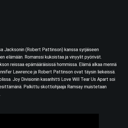
sa Jacksonin (Robert Pattinson) kanssa syrjäiseen
een elämään. Romanssi kukoistaa ja vinyylit pyörivät.
ackson reissaa epämääräisissä hommissa. Elämä alkaa mennä
ennifer Lawrence ja Robert Pattinson ovat täysin liekeissä.
lissa. Joy Divisionin kasarihitti Love Will Tear Us Apart soi
sittämänä. Palkittu skottiohjaaja Ramsay muistetaan
.