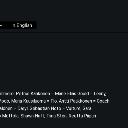
In English
illmore, Petrus Kähkönen = Mane Elias Gould = Lenny,
Modo, Maria Kuusiluoma = Flo, Antti Pääkkönen = Coach
s Salonen = Daryl, Sebastian Noto = Vulture, Sara
 Möttölä, Shawn Huff, Tiina Sten, Reetta Piipari