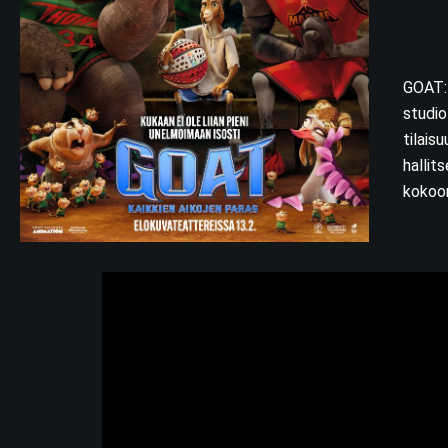
GOAT: 
studio
tilais
hallit
kokoon