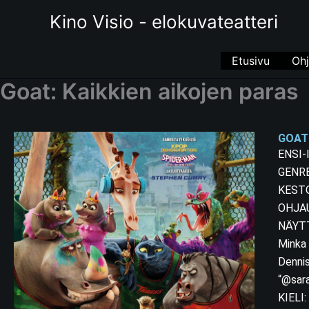
Siirry
Kino Visio - elokuvateatteri
sisältöön
Etusivu
Ohj
Goat: Kaikkien aikojen paras
GOAT:
ENSI-
GENRE
KESTO
OHJAUS
NÄYTTE
Minka 
Dennis
“@sara
KIELI