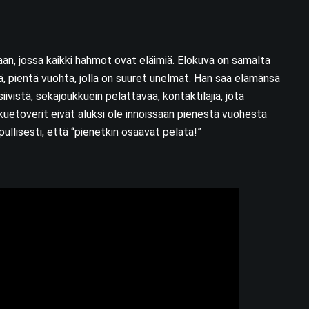
aan, jossa kaikki hahmot ovat eläimiä. Elokuva on samalta
ä, pientä vuohta, jolla on suuret unelmat. Hän saa elämänsä
iivistä, sekajoukkuein pelattavaa, kontaktilajia, jota
kuetoverit eivät aluksi ole innoissaan pienestä vuohesta
ullisesti, että “pienetkin osaavat pelata!”