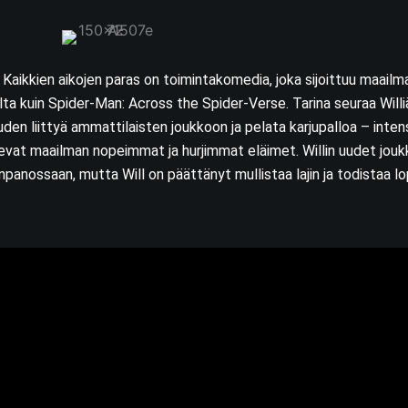
Kaikkien aikojen paras on toimintakomedia, joka sijoittuu maailm
lta kuin Spider-Man: Across the Spider-Verse. Tarina seuraa Willi
uuden liittyä ammattilaisten joukkoon ja pelata karjupalloa – intens
sevat maailman nopeimmat ja hurjimmat eläimet. Willin uudet jouk
panossaan, mutta Will on päättänyt mullistaa lajin ja todistaa lop