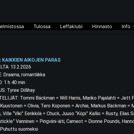
elmistossa
Tulossa
Leffaklubi
Hinnasto
Info
 KAIKKIEN AIKOJEN PARAS
ILTA: 13.2.2026
: Draama, romantiikka
: 1 h 40 min
: Tyree Dillihay
LIJÄT: Tommi Bäckman = Will Harris, Mariko Pajalahti = Jett F
Kuustonen = Olivia, Tero Koponen = Archie, Markus Bäckman = 
, Ville “Viki” Eerikkilä = Chuck, Juuso “Köpi” Kallio = Rusty, Elia
tickle” Vanninen = Pingviini-äiti, Cameot = Dionne Pounds, Hanno
: Puhuttu suomeksi