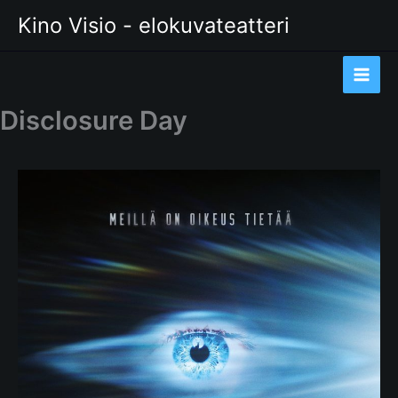
Siirry
Kino Visio - elokuvateatteri
sisältöön
Disclosure Day