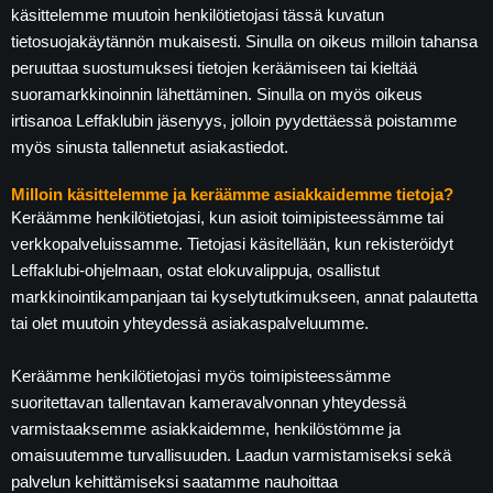
käsittelemme muutoin henkilötietojasi tässä kuvatun
tietosuojakäytännön mukaisesti. Sinulla on oikeus milloin tahansa
peruuttaa suostumuksesi tietojen keräämiseen tai kieltää
suoramarkkinoinnin lähettäminen. Sinulla on myös oikeus
irtisanoa Leffaklubin jäsenyys, jolloin pyydettäessä poistamme
myös sinusta tallennetut asiakastiedot.
Milloin käsittelemme ja keräämme asiakkaidemme tietoja?
Keräämme henkilötietojasi, kun asioit toimipisteessämme tai
verkkopalveluissamme. Tietojasi käsitellään, kun rekisteröidyt
Leffaklubi-ohjelmaan, ostat elokuvalippuja, osallistut
markkinointikampanjaan tai kyselytutkimukseen, annat palautetta
tai olet muutoin yhteydessä asiakaspalveluumme.
Keräämme henkilötietojasi myös toimipisteessämme
suoritettavan tallentavan kameravalvonnan yhteydessä
varmistaaksemme asiakkaidemme, henkilöstömme ja
omaisuutemme turvallisuuden. Laadun varmistamiseksi sekä
palvelun kehittämiseksi saatamme nauhoittaa