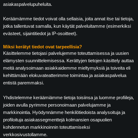
asiakaspalvelupuheluita.
Keräämämme tiedot voivat olla sellaisia, joita annat itse tai tietoja,
jotka tallentuvat samalla, kun käytät palveluitamme (esimerkiksi
evästeet, sijaintitiedot ja IP-osoitteet).
Miksi kerätyt tiedot ovat tarpeellisia?
Käsittelemme tietojasi palvelujemme toteuttamisessa ja uusien
elämysten suunnittelemisessa. Kerättyjen tietojen käsittely auttaa
meitä analysoimaan asiakkaidemme mieltymyksiä ja toiveita eli
kehittämään elokuvateatterimme toimintaa ja asiakaspalvelua
entistä paremmaksi.
Yhdistelemme keräämiämme tietoja toisiinsa ja luomme profiileja,
joiden avulla pyrimme personoimaan palvelujamme ja
markkinointia. Hyödynnämme henkilötiedoista analysoituja ja
profiloituja asiakassegmenttejä kolmansien osapuolien
kohdennetun markkinoinnin toteuttamiseksi
verkkosivustollamme.